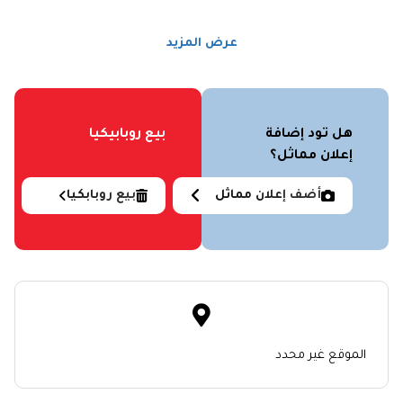
عرض المزيد
هل تود إضافة
بيع روبابيكيا
إعلان مماثل؟
أضف إعلان مماثل
بيع روبابكيا
الموقع غير محدد