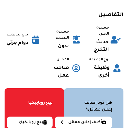
التفاصيل/01031302773
التفاصيل
مستوى
مستوى
الخبرة
نوع التوظيف
التعليم
حديث
دوام جزئي
بدون
التخرج
نوع الوظيفة
المعلن:
وظيفة
صاحب
أخرى
عمل
هل تود إضافة
بيع روبابيكيا
إعلان مماثل؟
أضف إعلان مماثل
بيع روبابكيا