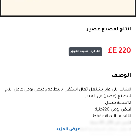
انتاج لمصنع عصير
E£
220
القاهرة - مدينة العبور
الوصف
الشاب اللي عايز يشتغل تعال اشتغل بالبطاقه وقبض يومى عامل انتاج
لمصنع (عصير) في العبور
12ساعه شغل
قبض يومى 220جنية
التقديم بالبطاقه فقط
السن من 18ل 45 سنه
عرض المزيد
لا يقبل سكان السلام او النهضة