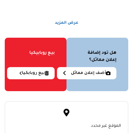
عرض المزيد
هل تود إضافة
بيع روبابيكيا
إعلان مماثل؟
أضف إعلان مماثل
بيع روبابكيا
الموقع غير محدد