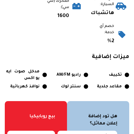
المحرك (سي
السيارة:
سي):
هاتشباك
1600
خصم أي
خدمة:
%2
ميزات إضافية
مدخل صوت ايه
تكييف
راديو AM/FM
يو اكس
مقاعد جلدية
سنتر لوك
نوافذ كهربائية
هل تود إضافة
بيع روبابيكيا
إعلان مماثل؟