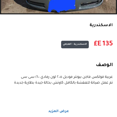
الاسكندرية
E£
135
الاسكندرية - العجمي
الوصف
عربية فولكس فاجن بيونتر موديل ٢٠٠٥ لون رمادي ١٦٠٠ سى سى
تم عمل صيانة للعفشة بالكامل كاوتش بحالة جيدة بطارية جديدة
عرض المزيد