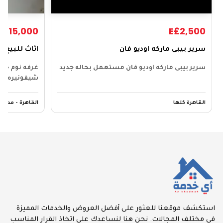
E£15,000
E£2,500
سرير بيبى ماركه اوديو فان
اثاث للبيع
سرير بيبى ماركه اوديو فان مستعمل بحاله جديد
غرفه نوم خشب
شيفونيره و ٢…
القاهرة كلها
القاهرة - مدينة
استكشف موقعنا للعثور على أفضل العروض والخدمات المميزة
في مختلف المجالات. نحن هنا لنساعدك على اتخاذ القرار المناسب