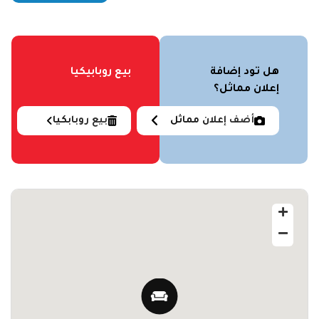
هل تود إضافة
بيع روبابيكيا
إعلان مماثل؟
أضف إعلان مماثل
بيع روبابكيا