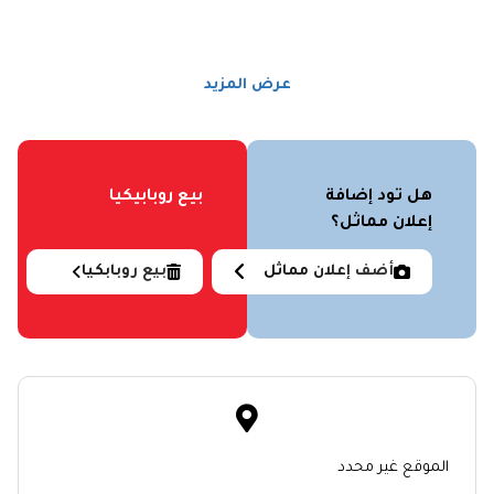
عرض المزيد
هل تود إضافة
بيع روبابيكيا
إعلان مماثل؟
أضف إعلان مماثل
بيع روبابكيا
الموقع غير محدد