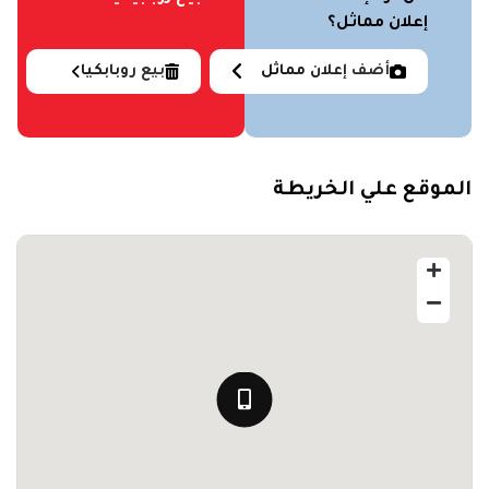
إعلان مماثل؟
أضف إعلان مماثل
بيع روبابكيا
الموقع علي الخريطة