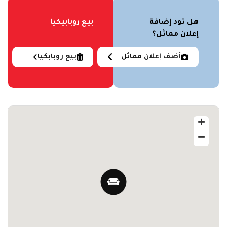
هل تود إضافة
بيع روبابيكيا
إعلان مماثل؟
أضف إعلان مماثل
بيع روبابكيا