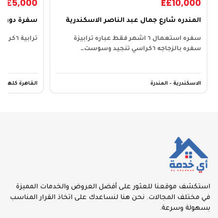
E£5,000
E£10,000
المندره شارع جمال عبد الناصر الاسكندرية
سفرة دون 
سفره استعمال ٦ اشهر فقط عباره ترابيزة
ترابية ٦كراسي
سفره بالزجاجه ٦كراسي تنجيد وسوست…
الاسكندرية – المندرة
القاهرة كلها
استكشف موقعنا للعثور على أفضل العروض والخدمات المميزة
في مختلف المجالات. نحن هنا لنساعدك على اتخاذ القرار المناسب
بسهولة وسرعة.