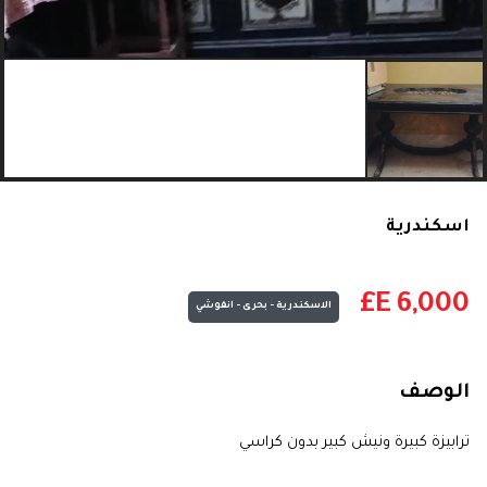
اسكندرية
E£
6,000
الاسكندرية - بحرى - انفوشي
الوصف
ترابيزة كبيرة ونيش كبير بدون كراسي