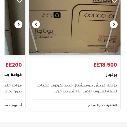
E£200
E£18,500
بوتجاز
فواحة جليد ب
بوتجاز فريش بروفيشنال جديد بكرتونه محتاجه
فواحة جليد ب
لبيعه لظروف خاصه انا اشتريته من…
بدون زجاجة ا
القاهرة - دار السلام
أسيوط - مدينة