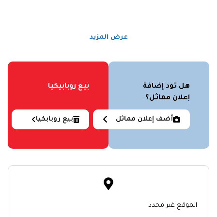
عرض المزيد
هل تود إضافة
بيع روبابيكيا
إعلان مماثل؟
أضف إعلان مماثل
بيع روبابكيا
الموقع غير محدد