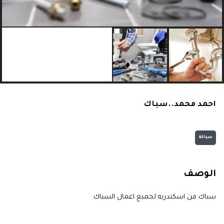
احمد محمد..سباك
سباكة
الوصف
سباك من اسكندريه لجميع اعمال السباك