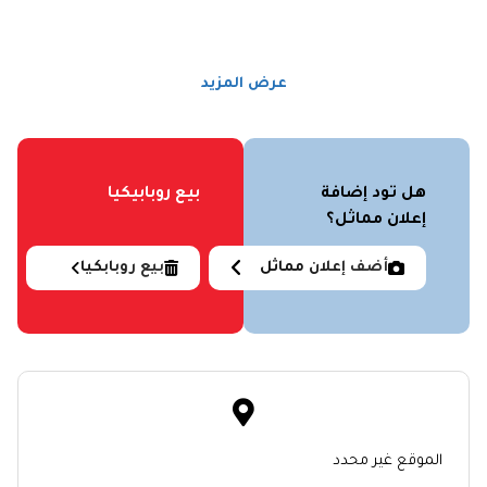
عرض المزيد
هل تود إضافة
بيع روبابيكيا
إعلان مماثل؟
أضف إعلان مماثل
بيع روبابكيا
الموقع غير محدد