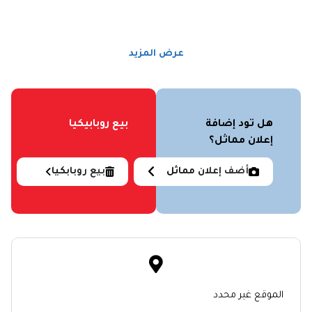
عرض المزيد
هل تود إضافة
بيع روبابيكيا
إعلان مماثل؟
أضف إعلان مماثل
بيع روبابكيا
الموقع غير محدد