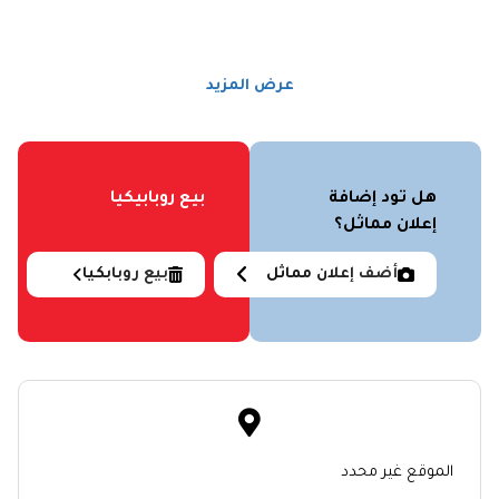
عرض المزيد
هل تود إضافة
بيع روبابيكيا
إعلان مماثل؟
أضف إعلان مماثل
بيع روبابكيا
الموقع غير محدد