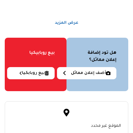
عرض المزيد
هل تود إضافة
بيع روبابيكيا
إعلان مماثل؟
أضف إعلان مماثل
بيع روبابكيا
الموقع غير محدد