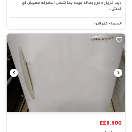
ديب فريزر ٥ درج بحاله جيده جدا شحن الشركه مفيش اي
خدش…
البحيرة - كفر الدوار
E£6,500