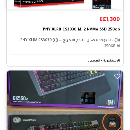
E£1,300
PNY XLR8 CS3030 M. 2 NVMe SSD 250gb
((((-- لا يوجد فصال لعدم الاحراج --)))) PNY XLR8 CS3030
250GB M.…
الاسكندرية - العجمي