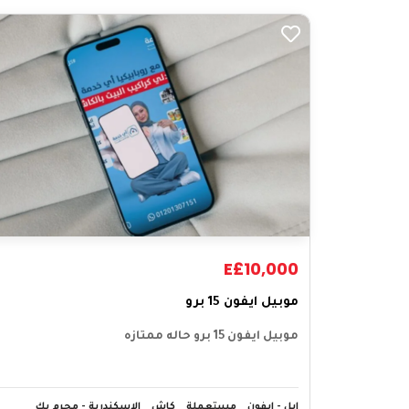
E£10,000
موبيل ايفون 15 برو
موبيل ايفون 15 برو حاله ممتازه
ابل - ايفون
مستعملة
كاش
الاسكندرية - محرم بك